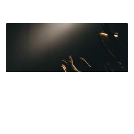
Best Practices
Do It Yourself Umfragen: 5
Anwendungsbeispiele für einen
erfolgreichen Wahlkampf.